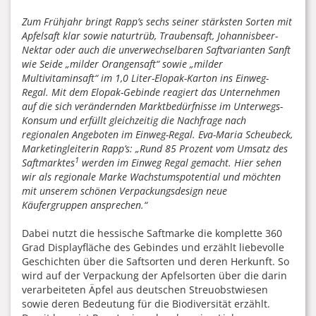
Zum Frühjahr bringt Rapp’s sechs seiner stärksten Sorten mit
Apfelsaft klar sowie naturtrüb, Traubensaft, Johannisbeer-
Nektar oder auch die unverwechselbaren Saftvarianten Sanft
wie Seide „milder Orangensaft“ sowie „milder
Multivitaminsaft“ im 1,0 Liter-Elopak-Karton ins Einweg-
Regal. Mit dem Elopak-Gebinde reagiert das Unternehmen
auf die sich verändernden Marktbedürfnisse im Unterwegs-
Konsum und erfüllt gleichzeitig die Nachfrage nach
regionalen Angeboten im Einweg-Regal. Eva-Maria Scheubeck,
Marketingleiterin Rapp’s: „Rund 85 Prozent vom Umsatz des
1
Saftmarktes
werden im Einweg Regal gemacht. Hier sehen
wir als regionale Marke Wachstumspotential und möchten
mit unserem schönen Verpackungsdesign neue
Käufergruppen ansprechen.“
Dabei nutzt die hessische Saftmarke die komplette 360
Grad Displayfläche des Gebindes und erzählt liebevolle
Geschichten über die Saftsorten und deren Herkunft. So
wird auf der Verpackung der Apfelsorten über die darin
verarbeiteten Äpfel aus deutschen Streuobstwiesen
sowie deren Bedeutung für die Biodiversität erzählt.