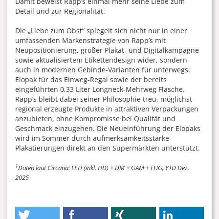
Damit beweist Rapp’s einmal mehr seine Liebe zum
Detail und zur Regionalität.
Die „Liebe zum Obst“ spiegelt sich nicht nur in einer
umfassenden Markenstrategie von Rapp’s mit
Neupositionierung, großer Plakat- und Digitalkampagne
sowie aktualisiertem Etikettendesign wider, sondern
auch in modernen Gebinde-Varianten für unterwegs:
Elopak für das Einweg-Regal sowie der bereits
eingeführten 0,33 Liter Longneck-Mehrweg Flasche.
Rapp’s bleibt dabei seiner Philosophie treu, möglichst
regional erzeugte Produkte in attraktiven Verpackungen
anzubieten, ohne Kompromisse bei Qualität und
Geschmack einzugehen. Die Neueinführung der Elopaks
wird im Sommer durch aufmerksamkeitsstarke
Plakatierungen direkt an den Supermärkten unterstützt.
1
Daten laut Circana: LEH (inkl. HD) + DM + GAM + FHG, YTD Dez.
2025