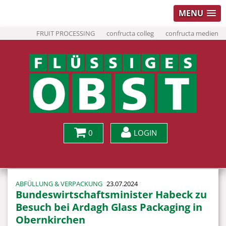
MENU
FRUIT PROCESSING
confructa colleg
confructa medien
0
LOGIN
ABFÜLLUNG & VERPACKUNG
23.07.2024
Bundeswirtschaftsminister Habeck zu
Besuch bei Ardagh Glass Packaging in
Obernkirchen