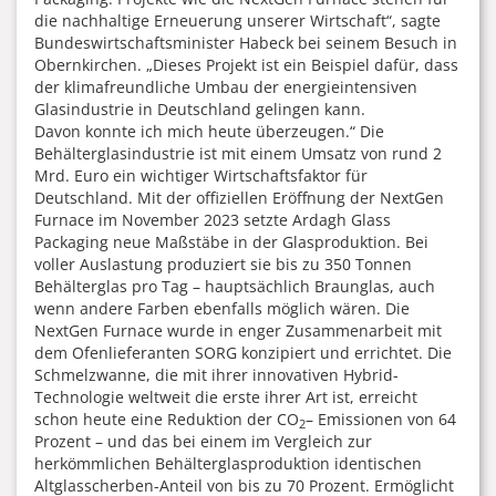
die nachhaltige Erneuerung unserer Wirtschaft“, sagte
Bundeswirtschaftsminister Habeck bei seinem Besuch in
Obernkirchen. „Dieses Projekt ist ein Beispiel dafür, dass
der klimafreundliche Umbau der energieintensiven
Glasindustrie in Deutschland gelingen kann.
Davon konnte ich mich heute überzeugen.“ Die
Behälterglasindustrie ist mit einem Umsatz von rund 2
Mrd. Euro ein wichtiger Wirtschaftsfaktor für
Deutschland. Mit der offiziellen Eröffnung der NextGen
Furnace im November 2023 setzte Ardagh Glass
Packaging neue Maßstäbe in der Glasproduktion. Bei
voller Auslastung produziert sie bis zu 350 Tonnen
Behälterglas pro Tag – hauptsächlich Braunglas, auch
wenn andere Farben ebenfalls möglich wären. Die
NextGen Furnace wurde in enger Zusammenarbeit mit
dem Ofenlieferanten SORG konzipiert und errichtet. Die
Schmelzwanne, die mit ihrer innovativen Hybrid-
Technologie weltweit die erste ihrer Art ist, erreicht
schon heute eine Reduktion der CO
– Emissionen von 64
2
Prozent – und das bei einem im Vergleich zur
herkömmlichen Behälterglasproduktion identischen
Altglasscherben-Anteil von bis zu 70 Prozent. Ermöglicht