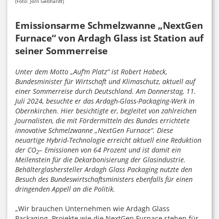
(Foto: Jörn Gebhardt)
Emissionsarme Schmelzwanne „NextGen
Furnace“ von Ardagh Glass ist Station auf
seiner Sommerreise
Unter dem Motto „Auf‘m Platz“ ist Robert Habeck,
Bundesminister für Wirtschaft und Klimaschutz, aktuell auf
einer Sommerreise durch Deutschland. Am Donnerstag, 11.
Juli 2024, besuchte er das Ardagh-Glass-Packaging-Werk in
Obernkirchen. Hier besichtigte er, begleitet von zahlreichen
Journalisten, die mit Fördermitteln des Bundes errichtete
innovative Schmelzwanne „NextGen Furnace“. Diese
neuartige Hybrid-Technologie erreicht aktuell eine Reduktion
der CO
– Emissionen von 64 Prozent und ist damit ein
2
Meilenstein für die Dekarbonisierung der Glasindustrie.
Behälterglashersteller Ardagh Glass Packaging nutzte den
Besuch des Bundeswirtschaftsministers ebenfalls für einen
dringenden Appell an die Politik.
„Wir brauchen Unternehmen wie Ardagh Glass
Packaging. Projekte wie die NextGen Furnace stehen für