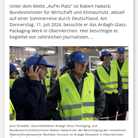
Unter dem Motto „Auf‘m Platz“ ist Robert Habeck,
Bundesminister für Wirtschaft und Klimaschutz, aktuell
auf einer Sommerreise durch Deutschland. Am
Donnerstag, 11. Juli 2024, besuchte er das Ardagh-Glass-
Packaging-Werk in Obernkirchen. Hier besichtigte er,
begleitet von zahlreichen Journalisten, …
Jens Schaefer, Geschäftsführer Ardagh Glass Packaging, und
Bundeswirtschaftsminister Robert Habeck bei der Besichtigung der innovativen
Hybrid-Schmelzwanne NextGen Furnace im Ardagh-Glaswerk in Obernkirchen.