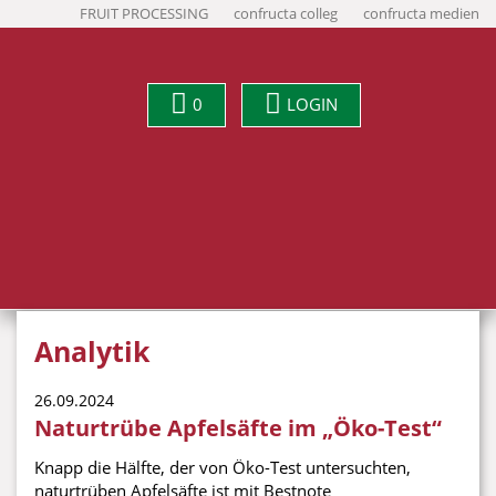
FRUIT PROCESSING
confructa colleg
confructa medien
0
LOGIN
Analytik
26.09.2024
Naturtrübe Apfelsäfte im „Öko-Test“
Knapp die Hälfte, der von Öko-Test untersuchten,
naturtrüben Apfelsäfte ist mit Bestnote