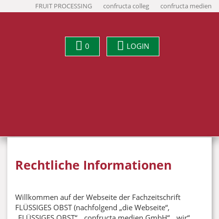
FRUIT PROCESSING
confructa colleg
confructa medien
0
LOGIN
Rechtliche Informationen
Willkommen auf der Webseite der Fachzeitschrift
FLÜSSIGES OBST (nachfolgend „die Webseite“,
„FLÜSSIGES OBST“, „confructa medien GmbH“, „wir“