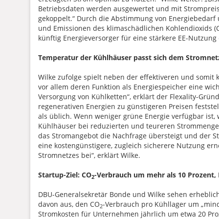
Betriebsdaten werden ausgewertet und mit Stromprei
gekoppelt.“ Durch die Abstimmung von Energiebedarf
und Emissionen des klimaschädlichen Kohlendioxids (
künftig Energieversorger für eine stärkere EE-Nutzung
Temperatur der Kühlhäuser passt sich dem Stromnet
Wilke zufolge spielt neben der effektiveren und somi
vor allem deren Funktion als Energiespeicher eine wicht
Versorgung von Kühlketten“, erklärt der Flexality-Gr
regenerativen Energien zu günstigeren Preisen festste
als üblich. Wenn weniger grüne Energie verfügbar ist,
Kühlhäuser bei reduzierten und teureren Strommengen
das Stromangebot die Nachfrage übersteigt und der St
eine kostengünstigere, zugleich sicherere Nutzung ern
Stromnetzes bei“, erklärt Wilke.
Startup-Ziel: CO
-Verbrauch um mehr als 10 Prozent,
2
DBU-Generalsekretär Bonde und Wilke sehen erhebliche
davon aus, den CO
-Verbrauch pro Kühllager um „mind
2
Stromkosten für Unternehmen jährlich um etwa 20 Proze