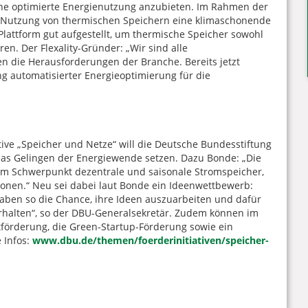
ine optimierte Energienutzung anzubieten. Im Rahmen der
ie Nutzung von thermischen Speichern eine klimaschonende
Plattform gut aufgestellt, um thermische Speicher sowohl
n. Der Flexality-Gründer: „Wir sind alle
n die Herausforderungen der Branche. Bereits jetzt
g automatisierter Energieoptimierung für die
tive „Speicher und Netze“ will die Deutsche Bundesstiftung
 das Gelingen der Energiewende setzen. Dazu Bonde: „Die
 dem Schwerpunkt dezentrale und saisonale Stromspeicher,
onen.“ Neu sei dabei laut Bonde ein Ideenwettbewerb:
haben so die Chance, ihre Ideen auszuarbeiten und dafür
erhalten“, so der DBU-Generalsekretär. Zudem können im
tförderung, die Green-Startup-Förderung sowie ein
 Infos:
www.dbu.de/themen/foerderinitiativen/speicher-