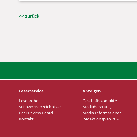
<< zurück
Leserservice
Anzeigen
Leseproben
Geschäftskontakte
Stichwortverzeichnisse
Mediaberatung
Peer Review Board
Media-Informationen
Kontakt
Redaktionsplan 2026