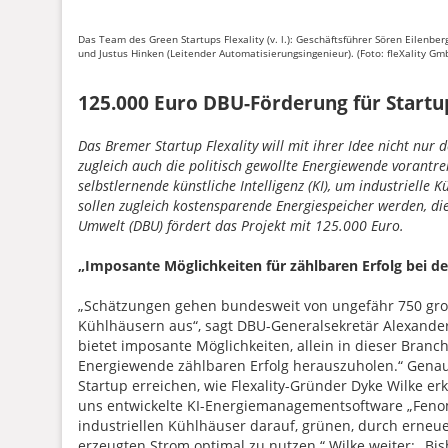
Das Team des Green Startups Flexality (v. l.): Geschäftsführer Sören Eilenbe
und Justus Hinken (Leitender Automatisierungsingenieur). (Foto: fleXality Gm
125.000 Euro DBU-Förderung für Startup
Das Bremer Startup Flexality will mit ihrer Idee nicht nur
zugleich auch die politisch gewollte Energiewende vorantr
selbstlernende künstliche Intelligenz (KI), um industrielle K
sollen zugleich kostensparende Energiespeicher werden, die
Umwelt (DBU) fördert das Projekt mit 125.000 Euro.
„Imposante Möglichkeiten für zählbaren Erfolg bei d
„Schätzungen gehen bundesweit von ungefähr 750 gr
Kühlhäusern aus“, sagt DBU-Generalsekretär Alexande
bietet imposante Möglichkeiten, allein in dieser Branch
Energiewende zählbaren Erfolg herauszuholen.“ Genau
Startup erreichen, wie Flexality-Gründer Dyke Wilke erk
uns entwickelte KI-Energiemanagementsoftware „Feno
industriellen Kühlhäuser darauf, grünen, durch erneu
erzeugten Strom optimal zu nutzen.“ Wilke weiter: „Bi