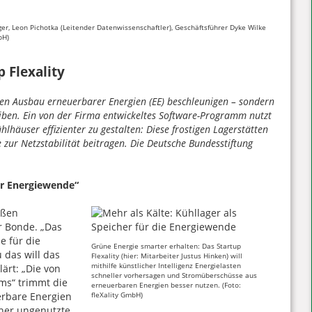
rger, Leon Pichotka (Leitender Datenwissenschaftler), Geschäftsführer Dyke Wilke
bH)
 Flexality
 den Ausbau erneuerbarer Energien (EE) beschleunigen – sondern
eiben. Ein von der Firma entwickeltes Software-Programm nutzt
ühlhäuser effizienter zu gestalten: Diese frostigen Lagerstätten
 zur Netzstabilität beitragen. Die Deutsche Bundesstiftung
er Energiewende“
oßen
r Bonde. „Das
e für die
Grüne Energie smarter erhalten: Das Startup
 das will das
Flexality (hier: Mitarbeiter Justus Hinken) will
mithilfe künstlicher Intelligenz Energielasten
lärt: „Die von
schneller vorhersagen und Stromüberschüsse aus
ms“ trimmt die
erneuerbaren Energien besser nutzen. (Foto:
erbare Energien
fleXality GmbH)
sher ungenutzte