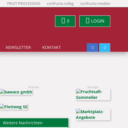
FRUIT PROCESSING
confructa colleg
confructa medien
0
LOGIN
NEWSLETTER
KONTAKT
Anzeige:
Anzeige:
Weitere Nachrichten