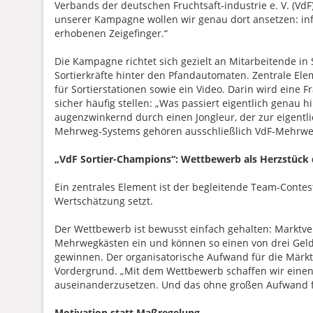
Verbands der deutschen Fruchtsaft-industrie e. V. (VdF)
unserer Kampagne wollen wir genau dort ansetzen: inf
erhobenen Zeigefinger.“
Die Kampagne richtet sich gezielt an Mitarbeitende 
Sortierkräfte hinter den Pfandautomaten. Zentrale Ele
für Sortierstationen sowie ein Video. Darin wird eine 
sicher häufig stellen: „Was passiert eigentlich genau
augenzwinkernd durch einen Jongleur, der zur eigentli
Mehrweg-Systems gehören ausschließlich VdF-Mehrwe
„VdF Sortier-Champions“: Wettbewerb als Herzstück
Ein zentrales Element ist der begleitende Team-Contest
Wertschätzung setzt.
Der Wettbewerb ist bewusst einfach gehalten: Marktver
Mehrwegkästen ein und können so einen von drei Geldp
gewinnen. Der organisatorische Aufwand für die Märkte
Vordergrund. „Mit dem Wettbewerb schaffen wir einen
auseinanderzusetzen. Und das ohne großen Aufwand für
Motivation statt Maßregelung