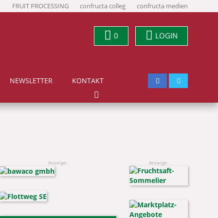
FRUIT PROCESSING
confructa colleg
confructa medien
0
LOGIN
NEWSLETTER
KONTAKT
Anzeige:
Anzeige: