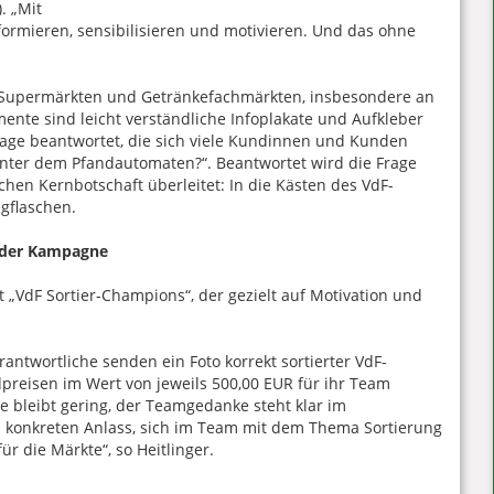
. „Mit
ormieren, sensibilisieren und motivieren. Und das ohne
in Supermärkten und Getränkefachmärkten, insbesondere an
mente sind leicht verständliche Infoplakate und Aufkleber
Frage beantwortet, die sich viele Kundinnen und Kunden
 hinter dem Pfandautomaten?“. Beantwortet wird die Frage
chen Kernbotschaft überleitet: In die Kästen des VdF-
gflaschen.
 der Kampagne
 „VdF Sortier-Champions“, der gezielt auf Motivation und
antwortliche senden ein Foto korrekt sortierter VdF-
reisen im Wert von jeweils 500,00 EUR für ihr Team
 bleibt gering, der Teamgedanke steht klar im
 konkreten Anlass, sich im Team mit dem Thema Sortierung
 die Märkte“, so Heitlinger.