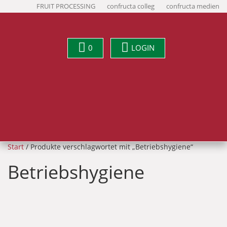
FRUIT PROCESSING
confructa colleg
confructa medien
0
LOGIN
Start
/ Produkte verschlagwortet mit „Betriebshygiene“
Betriebshygiene