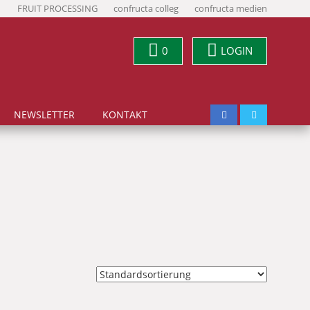
FRUIT PROCESSING
confructa colleg
confructa medien
0
LOGIN
NEWSLETTER
KONTAKT