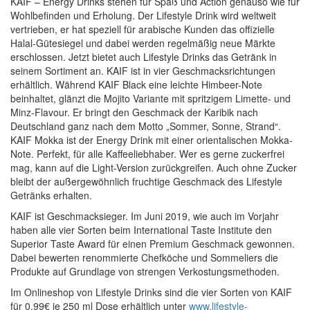
KAIF – Energy Drinks stehen für Spaß und Action genauso wie für
Wohlbefinden und Erholung. Der Lifestyle Drink wird weltweit
vertrieben, er hat speziell für arabische Kunden das offizielle
Halal-Gütesiegel und dabei werden regelmäßig neue Märkte
erschlossen. Jetzt bietet auch Lifestyle Drinks das Getränk in
seinem Sortiment an. KAIF ist in vier Geschmacksrichtungen
erhältlich. Während KAIF Black eine leichte Himbeer-Note
beinhaltet, glänzt die Mojito Variante mit spritzigem Limette- und
Minz-Flavour. Er bringt den Geschmack der Karibik nach
Deutschland ganz nach dem Motto „Sommer, Sonne, Strand“.
KAIF Mokka ist der Energy Drink mit einer orientalischen Mokka-
Note. Perfekt, für alle Kaffeeliebhaber. Wer es gerne zuckerfrei
mag, kann auf die Light-Version zurückgreifen. Auch ohne Zucker
bleibt der außergewöhnlich fruchtige Geschmack des Lifestyle
Getränks erhalten.
KAIF ist Geschmacksieger. Im Juni 2019, wie auch im Vorjahr
haben alle vier Sorten beim International Taste Institute den
Superior Taste Award für einen Premium Geschmack gewonnen.
Dabei bewerten renommierte Chefköche und Sommeliers die
Produkte auf Grundlage von strengen Verkostungsmethoden.
Im Onlineshop von Lifestyle Drinks sind die vier Sorten von KAIF
für 0,99€ je 250 ml Dose erhältlich unter
www.lifestyle-