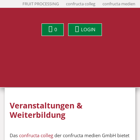
FRUIT PROCESSING
confructa colleg
confructa medien
0
LOGIN
Veranstaltungen &
Weiterbildung
Das
confructa colleg
der confructa medien GmbH bietet