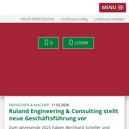
MENU
FRUIT PROCESSING
confructa colleg
confructa medien
0
LOGIN
MENSCHEN & MACHER
11.02.2026
Ruland Engineering & Consulting stellt
neue Geschäftsführung vor
Zum Jahresende 2025 haben Bernhard Scheller und