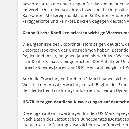
bewertet. Auch die Erwartungen für die kommenden se
im Vergleich zu den Vorjahren insgesamt leicht positiv
Backwaren, Molkereiprodukte und Süßwaren. Andere Be
Fertiggerichte und Feinkost, blicken dagegen deutlic
Geopolitische Konflikte belasten wichtige Wachstu
Die Ergebnisse des Exportindikators zeigen deutlich,
Exportperspektiven der Unternehmen haben. Besonders
Region in den vergangenen Jahren als wichtiger Wachs
Iran-Konflikts massiv eingebrochen. Der Anteil der Un
innerhalb eines Jahres von 18 Prozent auf lediglich 1 P
Auch die Erwartungen für den US-Markt haben sich deu
Wert bei den Absatzerwartungen seit Beginn der Erhebu
der deutschen Ernährungsindustrie spürbar an Dynam
US-Zölle zeigen deutliche Auswirkungen auf deutsch
Die eingetrübten Erwartungen für den US-Markt spiege
Nach Daten des Statistischen Bundesamtes (Destatis) s
Staaten seit Einführung zusätzlicher US-Einfuhrzölle 