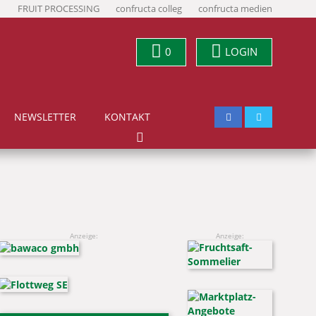
FRUIT PROCESSING
confructa colleg
confructa medien
0
LOGIN
NEWSLETTER
KONTAKT
Anzeige:
Anzeige: