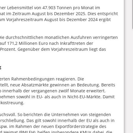
cher Lebensmittel von 47.903 Tonnen pro Monat im
nat im Zeitraum August bis Dezember 2025. Dies entspricht
zum Vorjahreszeitraum August bis Dezember 2024 ergibt
 Die durchschnittlichen monatlichen Ausfuhren verringerten
auf 171,2 Millionen Euro nach Inkrafttreten der
Prozent. Gegenüber dem Vorjahreszeitraum liegt das
g
nderten Rahmenbedingungen reagieren. Die
stellt, neue Absatzmärkte gewinnen an Bedeutung. Bereits
o innerhalb der vergangenen zwölf Monate erweitert.
nehmen sowohl in EU- als auch in Nicht-EU-Märkte. Damit
sikostreuung.
ruchsvoll. So berichten die Unternehmen von steigenden
schließung. Das gilt sowohl innerhalb der EU als auch in
 bspw. im Rahmen der neuen Exportförderstrategie des
d Heimat (BMLEH), helfen insbesondere KMUs dabei, die