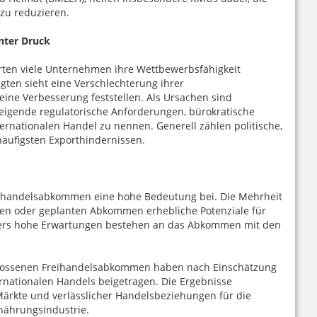
zu reduzieren.
nter Druck
rten viele Unternehmen ihre Wettbewerbsfähigkeit
ragten sieht eine Verschlechterung ihrer
eine Verbesserung feststellen. Als Ursachen sind
eigende regulatorische Anforderungen, bürokratische
rnationalen Handel zu nennen. Generell zählen politische,
häufigsten Exporthindernissen.
ihandelsabkommen eine hohe Bedeutung bei. Die Mehrheit
lten oder geplanten Abkommen erhebliche Potenziale für
ders hohe Erwartungen bestehen an das Abkommen mit den
hlossenen Freihandelsabkommen haben nach Einschätzung
rnationalen Handels beigetragen. Die Ergebnisse
Märkte und verlässlicher Handelsbeziehungen für die
nährungsindustrie.