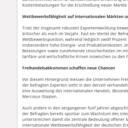
Kostenbelastungen für die Erschließung neuer Märkte 
Wettbewerbsfähigkeit auf internationalen Märkten u
Trotz der insgesamt robusten Exportentwicklung bewe
kritischer als noch im Vorjahr. Fast ein Viertel der Bef
Wettbewerbsposition, während lediglich zwölf Prozent 
insbesondere hohe Energie- und Produktionskosten, st
Belastungen sowie zunehmende Unsicherheiten im inte
tarifäre und wirtschaftliche Krisen inzwischen zu den 
Freihandelsabkommen schaffen neue Chancen
Vor diesem Hintergrund messen die Unternehmen Fre
der befragten Experten sieht in den derzeit verhande
eine Ausweitung des internationalen Handels. Beson
Mercosur-Staaten.
Auch andere in den vergangenen fünf Jahren abgesc
der Befragten bereits spürbar zum Wachstum des inte
unterstreichen damit die zentrale Bedeutung offener 
internationale Wettbewerbsfähigkeit der deutschen Er