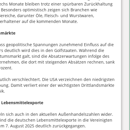
chs Monate bleiben trotz einer spürbaren Zurückhaltung
. Besonders optimistisch zeigen sich Branchen wie
reiche, darunter Öle, Fleisch- und Wurstwaren,
h verhaltener auf die kommenden Monate.
msmärkte
 dass geopolitische Spannungen zunehmend Einfluss auf die
 deutlich wird dies in den Golfstaaten. Während die
tumsmarkt galt, sind die Absatzerwartungen infolge des
ternehmen, die dort mit steigenden Absätzen rechnen, sank
rozent.
tlich verschlechtert. Die USA verzeichnen den niedrigsten
ng. Damit verliert einer der wichtigsten Drittlandsmärkte
ik.
e Lebensmittelexporte
ln sich auch in den aktuellen Außenhandelszahlen wider.
ind die deutschen Lebensmittelexporte in die Vereinigten
zum 7. August 2025 deutlich zurückgegangen.