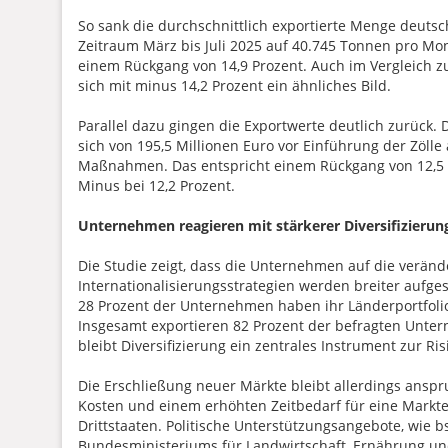
So sank die durchschnittlich exportierte Menge deuts
Zeitraum März bis Juli 2025 auf 40.745 Tonnen pro Mo
einem Rückgang von 14,9 Prozent. Auch im Vergleich 
sich mit minus 14,2 Prozent ein ähnliches Bild.
Parallel dazu gingen die Exportwerte deutlich zurück.
sich von 195,5 Millionen Euro vor Einführung der Zölle 
Maßnahmen. Das entspricht einem Rückgang von 12,5 
Minus bei 12,2 Prozent.
Unternehmen reagieren mit stärkerer Diversifizierun
Die Studie zeigt, dass die Unternehmen auf die verä
Internationalisierungsstrategien werden breiter aufge
28 Prozent der Unternehmen haben ihr Länderportfoli
Insgesamt exportieren 82 Prozent der befragten Unter
bleibt Diversifizierung ein zentrales Instrument zur Ri
Die Erschließung neuer Märkte bleibt allerdings ansp
Kosten und einem erhöhten Zeitbedarf für eine Markter
Drittstaaten. Politische Unterstützungsangebote, wie
Bundesministeriums für Landwirtschaft, Ernährung un