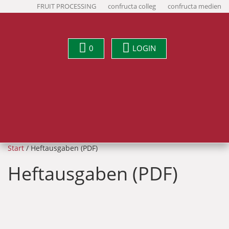
FRUIT PROCESSING
confructa colleg
confructa medien
0
LOGIN
Start
/ Heftausgaben (PDF)
Heftausgaben (PDF)