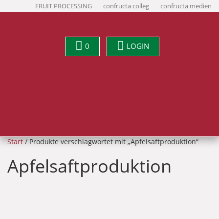
FRUIT PROCESSING
confructa colleg
confructa medien
0
LOGIN
Start
/ Produkte verschlagwortet mit „Apfelsaftproduktion“
Apfelsaftproduktion