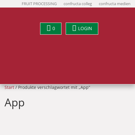
FRUIT PROCESSING
confructa colleg
confructa medien
0
LOGIN
Start
/ Produkte verschlagwortet mit „App“
App