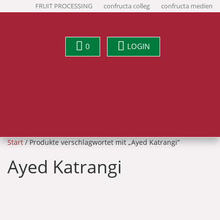
FRUIT PROCESSING
confructa colleg
confructa medien
0
LOGIN
Start
/ Produkte verschlagwortet mit „Ayed Katrangi“
Ayed Katrangi