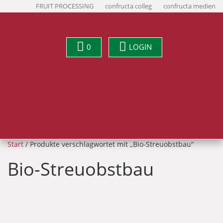
FRUIT PROCESSING
confructa colleg
confructa medien
0
LOGIN
Start
/ Produkte verschlagwortet mit „Bio-Streuobstbau“
Bio-Streuobstbau