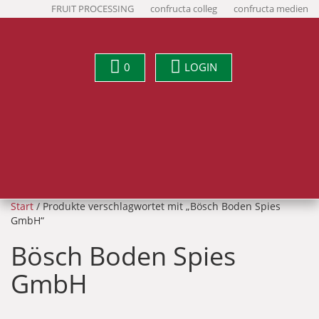
FRUIT PROCESSING
confructa colleg
confructa medien
0
LOGIN
Start
/ Produkte verschlagwortet mit „Bösch Boden Spies
GmbH“
Bösch Boden Spies
GmbH