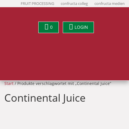
FRUIT PROCESSING
confructa colleg
confructa medien
0
LOGIN
Start
/ Produkte verschlagwortet mit „Continental Juice“
Continental Juice