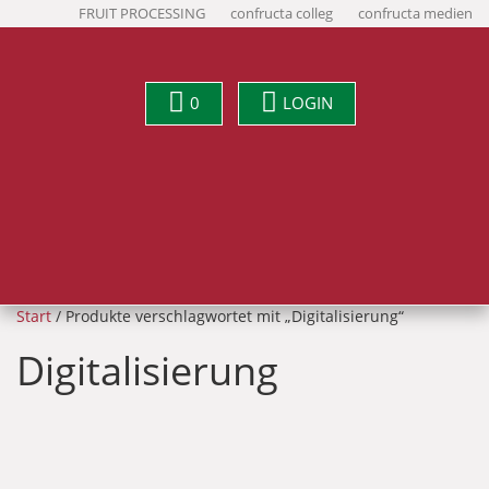
FRUIT PROCESSING
confructa colleg
confructa medien
0
LOGIN
Start
/ Produkte verschlagwortet mit „Digitalisierung“
Digitalisierung