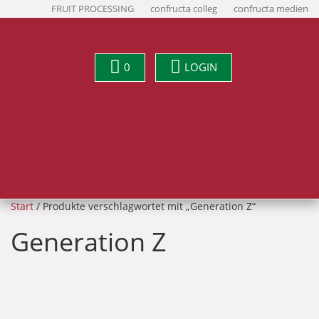
FRUIT PROCESSING
confructa colleg
confructa medien
0
LOGIN
Start
/ Produkte verschlagwortet mit „Generation Z“
Generation Z