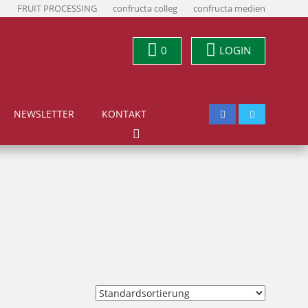
FRUIT PROCESSING
confructa colleg
confructa medien
0
LOGIN
NEWSLETTER
KONTAKT