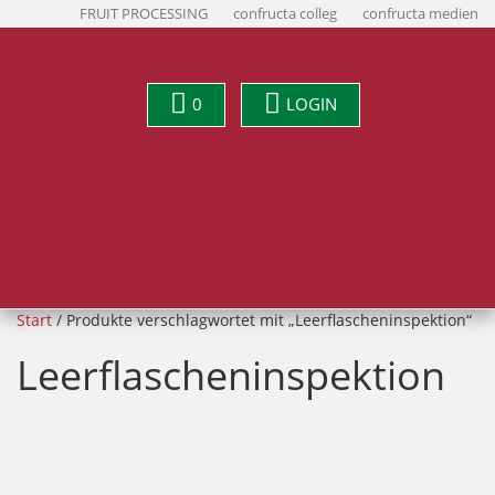
FRUIT PROCESSING
confructa colleg
confructa medien
0
LOGIN
Start
/ Produkte verschlagwortet mit „Leerflascheninspektion“
Leerflascheninspektion