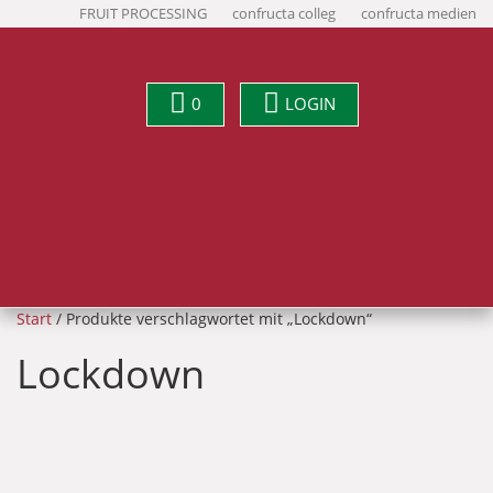
FRUIT PROCESSING
confructa colleg
confructa medien
0
LOGIN
Start
/ Produkte verschlagwortet mit „Lockdown“
Lockdown