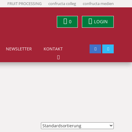
FRUIT PROCESSING
confructa colleg
confructa medien
0
LOGIN
NEWSLETTER
KONTAKT