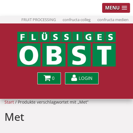
MENU
FRUIT PROCESSING
confructa colleg
confructa medien
0
LOGIN
Start
/ Produkte verschlagwortet mit „Met“
Met