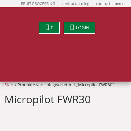
FRUIT PROCESSING
confructa colleg
confructa medien
0
LOGIN
Start
/ Produkte verschlagwortet mit „Micropilot FWR30“
Micropilot FWR30