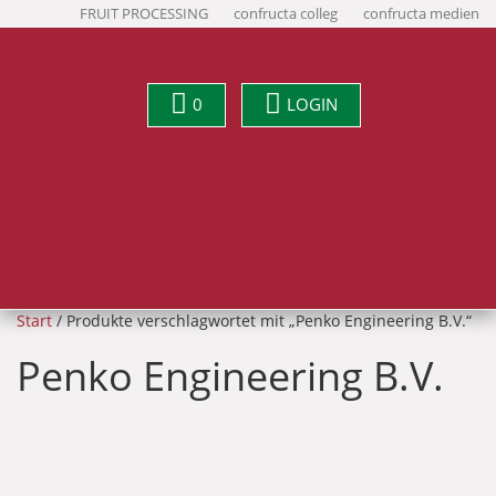
FRUIT PROCESSING
confructa colleg
confructa medien
0
LOGIN
Start
/ Produkte verschlagwortet mit „Penko Engineering B.V.“
Penko Engineering B.V.