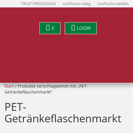
FRUIT PROCESSING
confructa colleg
confructa medien
0
LOGIN
Start
/ Produkte verschlagwortet mit „PET-
Getränkeflaschenmarkt“
PET-
Getränkeflaschenmarkt