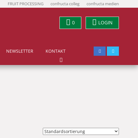
FRUIT PROCESSING
confructa colleg
confructa medien
0
LOGIN
NEWSLETTER
KONTAKT