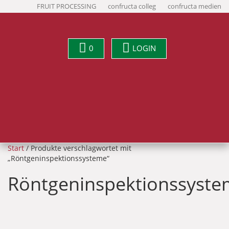
FRUIT PROCESSING
confructa colleg
confructa medien
0
LOGIN
Start
/ Produkte verschlagwortet mit
„Röntgeninspektionssysteme“
Röntgeninspektionssyst