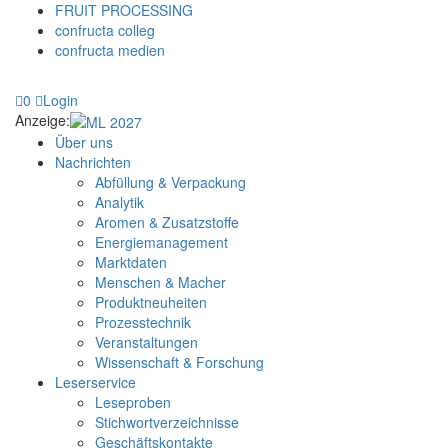
FRUIT PROCESSING
confructa colleg
confructa medien
0
Login
Anzeige:
Über uns
Nachrichten
Abfüllung & Verpackung
Analytik
Aromen & Zusatzstoffe
Energiemanagement
Marktdaten
Menschen & Macher
Produktneuheiten
Prozesstechnik
Veranstaltungen
Wissenschaft & Forschung
Leserservice
Leseproben
Stichwortverzeichnisse
Geschäftskontakte