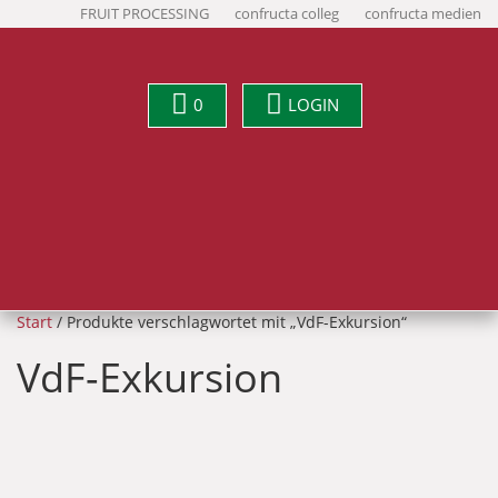
FRUIT PROCESSING
confructa colleg
confructa medien
0
LOGIN
Start
/ Produkte verschlagwortet mit „VdF-Exkursion“
VdF-Exkursion