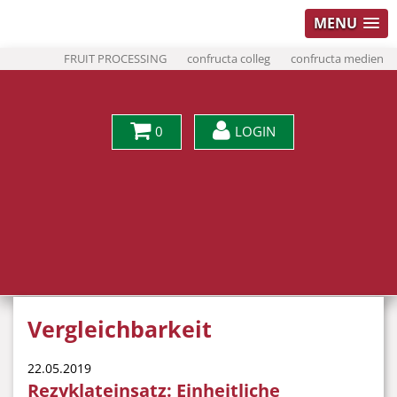
MENU
FRUIT PROCESSING
confructa colleg
confructa medien
0
LOGIN
Vergleichbarkeit
22.05.2019
Rezyklateinsatz: Einheitliche