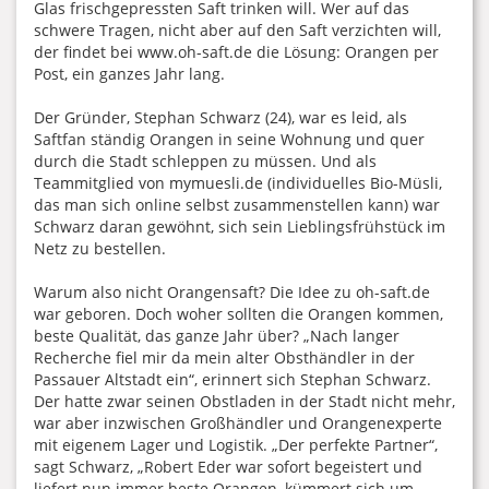
Glas frischgepressten Saft trinken will. Wer auf das
schwere Tragen, nicht aber auf den Saft verzichten will,
der findet bei www.oh-saft.de die Lösung: Orangen per
Post, ein ganzes Jahr lang.
Der Gründer, Stephan Schwarz (24), war es leid, als
Saftfan ständig Orangen in seine Wohnung und quer
durch die Stadt schleppen zu müssen. Und als
Teammitglied von mymuesli.de (individuelles Bio-Müsli,
das man sich online selbst zusammenstellen kann) war
Schwarz daran gewöhnt, sich sein Lieblingsfrühstück im
Netz zu bestellen.
Warum also nicht Orangensaft? Die Idee zu oh-saft.de
war geboren. Doch woher sollten die Orangen kommen,
beste Qualität, das ganze Jahr über? „Nach langer
Recherche fiel mir da mein alter Obsthändler in der
Passauer Altstadt ein“, erinnert sich Stephan Schwarz.
Der hatte zwar seinen Obstladen in der Stadt nicht mehr,
war aber inzwischen Großhändler und Orangenexperte
mit eigenem Lager und Logistik. „Der perfekte Partner“,
sagt Schwarz, „Robert Eder war sofort begeistert und
liefert nun immer beste Orangen, kümmert sich um