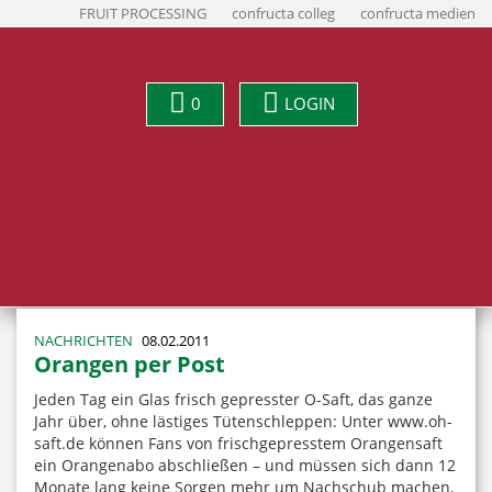
FRUIT PROCESSING
confructa colleg
confructa medien
0
LOGIN
NACHRICHTEN
08.02.2011
Orangen per Post
Jeden Tag ein Glas frisch gepresster O-Saft, das ganze
Jahr über, ohne lästiges Tütenschleppen: Unter www.oh-
saft.de können Fans von frischgepresstem Orangensaft
ein Orangenabo abschließen – und müssen sich dann 12
Monate lang keine Sorgen mehr um Nachschub machen,