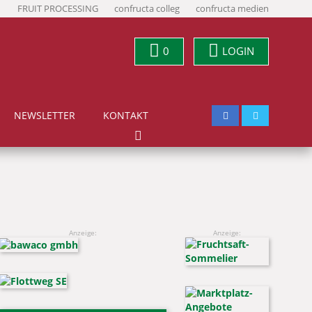
FRUIT PROCESSING
confructa colleg
confructa medien
0
LOGIN
NEWSLETTER
KONTAKT
Anzeige:
Anzeige: