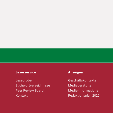
Leserservice
Anzeigen
Leseproben
Geschäftskontakte
Stichwortverzeichnisse
Mediaberatung
Peer Review Board
Media-Informationen
Kontakt
Redaktionsplan 2026