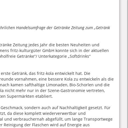
ljährlichen Handelsumfrage der Getränke Zeitung zum „Getränk
tränke Zeitung jedes Jahr die besten Neuheiten und
ns fritz-kulturgüter GmbH konnte sich in der aktuellen
oholfreie Getränke“/ Unterkategorie „Softdrinks“
 erste Getränk, das fritz-kola entwickelt hat. Die
 Freunde vornahmen, eine bessere Kola zu entwickeln als die
nach kamen safthaltige Limonaden, Bio-Schorlen und die
kola nicht mehr nur in der Szene-Gastronomie vertreten,
uten Supermärkten etabliert.
f Geschmack, sondern auch auf Nachhaltigkeit gesetzt. Für
tzt, da diese komplett wiederverwertbar und
al und verbrauchernah abgefüllt, um lange Transportwege
r Reinigung der Flaschen wird auf Energie aus