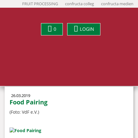
FRUIT PROCESSING
confructa colleg
confructa medien
0
LOGIN
26.03.2019
Food Pairing
(Foto: VdF e.V.)