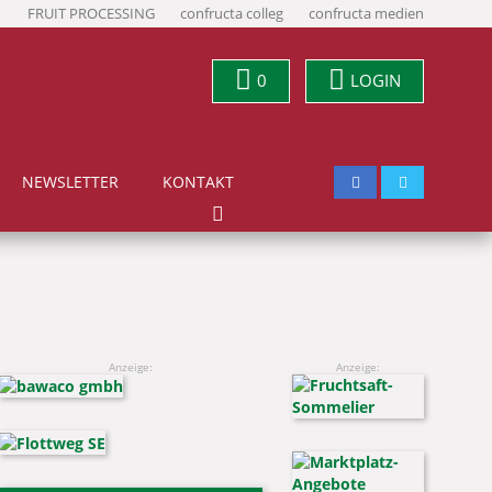
FRUIT PROCESSING
confructa colleg
confructa medien
0
LOGIN
NEWSLETTER
KONTAKT
Anzeige:
Anzeige: