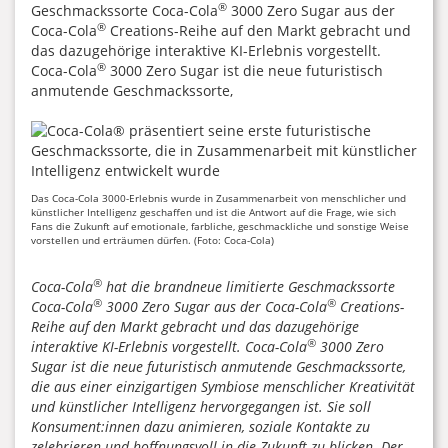
®
Geschmackssorte Coca-Cola
3000 Zero Sugar aus der
®
Coca-Cola
Creations-Reihe auf den Markt gebracht und
das dazugehörige interaktive KI-Erlebnis vorgestellt.
®
Coca-Cola
3000 Zero Sugar ist die neue futuristisch
anmutende Geschmackssorte,
Das Coca-Cola 3000-Erlebnis wurde in Zusammenarbeit von menschlicher und
künstlicher Intelligenz geschaffen und ist die Antwort auf die Frage, wie sich
Fans die Zukunft auf emotionale, farbliche, geschmackliche und sonstige Weise
vorstellen und erträumen dürfen. (Foto: Coca-Cola)
®
Coca-Cola
hat die brandneue limitierte Geschmackssorte
®
®
Coca-Cola
3000 Zero Sugar aus der Coca-Cola
Creations-
Reihe auf den Markt gebracht und das dazugehörige
®
interaktive KI-Erlebnis vorgestellt. Coca-Cola
3000 Zero
Sugar ist die neue futuristisch anmutende Geschmackssorte,
die aus einer einzigartigen Symbiose menschlicher Kreativität
und künstlicher Intelligenz hervorgegangen ist. Sie soll
Konsument:innen dazu animieren, soziale Kontakte zu
zelebrieren und hoffnungsvoll in die Zukunft zu blicken. Der