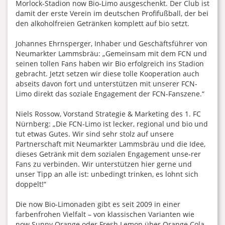
Morlock-Stadion now Bio-Limo ausgeschenkt. Der Club ist
damit der erste Verein im deutschen Profifußball, der bei
den alkoholfreien Getränken komplett auf bio setzt.
Johannes Ehrnsperger, Inhaber und Geschäftsführer von
Neumarkter Lammsbräu: „Gemeinsam mit dem FCN und
seinen tollen Fans haben wir Bio erfolgreich ins Stadion
gebracht. Jetzt setzen wir diese tolle Kooperation auch
abseits davon fort und unterstützen mit unserer FCN-
Limo direkt das soziale Engagement der FCN-Fanszene.“
Niels Rossow, Vorstand Strategie & Marketing des 1. FC
Nürnberg: „Die FCN-Limo ist lecker, regional und bio und
tut etwas Gutes. Wir sind sehr stolz auf unsere
Partnerschaft mit Neumarkter Lammsbräu und die Idee,
dieses Getränk mit dem sozialen Engagement unse-rer
Fans zu verbinden. Wir unterstützen hier gerne und
unser Tipp an alle ist: unbedingt trinken, es lohnt sich
doppelt!“
Die now Bio-Limonaden gibt es seit 2009 in einer
farbenfrohen Vielfalt – von klassischen Varianten wie
now Sunny Orange oder Fresh Lemon über Orange Cola