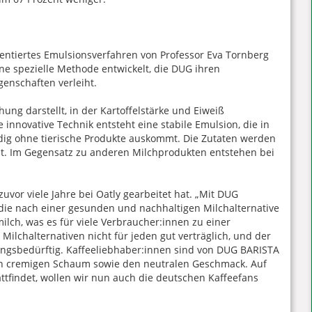
atentiertes Emulsionsverfahren von Professor Eva Tornberg
ne spezielle Methode entwickelt, die DUG ihren
enschaften verleiht.
ung darstellt, in der Kartoffelstärke und Eiweiß
 innovative Technik entsteht eine stabile Emulsion, die in
dig ohne tierische Produkte auskommt. Die Zutaten werden
lt. Im Gegensatz zu anderen Milchprodukten entstehen bei
uvor viele Jahre bei Oatly gearbeitet hat. „Mit DUG
, die nach einer gesunden und nachhaltigen Milchalternative
ch, was es für viele Verbraucher:innen zu einer
Milchalternativen nicht für jeden gut verträglich, und der
ungsbedürftig. Kaffeeliebhaber:innen sind von DUG BARISTA
den cremigen Schaum sowie den neutralen Geschmack. Auf
tattfindet, wollen wir nun auch die deutschen Kaffeefans