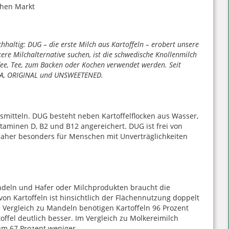
hhaltig: DUG – die erste Milch aus Kartoffeln – erobert unsere
ere Milchalternative suchen, ist die schwedische Knollenmilch
ffee, Tee, zum Backen oder Kochen verwendet werden. Seit
ISTA, ORIGINAL und UNSWEETENED.
smitteln. DUG besteht neben Kartoffelflocken aus Wasser,
itaminen D, B2 und B12 angereichert. DUG ist frei von
daher besonders für Menschen mit Unverträglichkeiten
ndeln und Hafer oder Milchprodukten braucht die
von Kartoffeln ist hinsichtlich der Flächennutzung doppelt
m Vergleich zu Mandeln benötigen Kartoffeln 96 Prozent
offel deutlich besser. Im Vergleich zu Molkereimilch
 um 67 Prozent weniger.