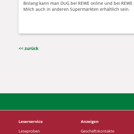
Bislang kann man DUG bei REWE online und bei REWE voll
Milch auch in anderen Supermärkten erhältlich sein.
<< zurück
Leserservice
Anzeigen
Leseproben
Geschäftskontakte