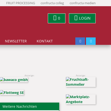
FRUIT PROCESSING
confructa colleg
confructa medien
0
LOGIN
NEWSLETTER
KONTAKT
Anzeige:
Anzeige:
Weitere Nachrichten