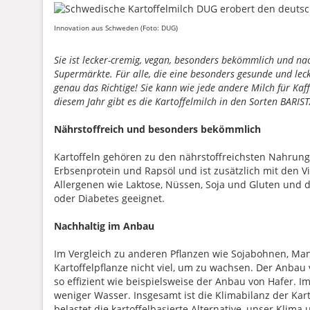
Innovation aus Schweden (Foto: DUG)
Sie ist lecker-cremig, vegan, besonders bekömmlich und nac
Supermärkte. Für alle, die eine besonders gesunde und leck
genau das Richtige! Sie kann wie jede andere Milch für Ka
diesem Jahr gibt es die Kartoffelmilch in den Sorten BAR
Nährstoffreich und besonders bekömmlich
Kartoffeln gehören zu den nährstoffreichsten Nahrung
Erbsenprotein und Rapsöl und ist zusätzlich mit den V
Allergenen wie Laktose, Nüssen, Soja und Gluten und 
oder Diabetes geeignet.
Nachhaltig im Anbau
Im Vergleich zu anderen Pflanzen wie Sojabohnen, Ma
Kartoffelpflanze nicht viel, um zu wachsen. Der Anbau 
so effizient wie beispielsweise der Anbau von Hafer. I
weniger Wasser. Insgesamt ist die Klimabilanz der Kart
belastet die kartoffelbasierte Alternative, unser Klima