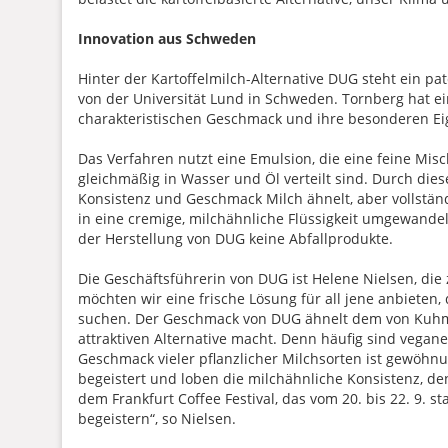
Innovation aus Schweden
Hinter der Kartoffelmilch-Alternative DUG steht ein p
von der Universität Lund in Schweden. Tornberg hat ei
charakteristischen Geschmack und ihre besonderen Eig
Das Verfahren nutzt eine Emulsion, die eine feine Misch
gleichmäßig in Wasser und Öl verteilt sind. Durch diese
Konsistenz und Geschmack Milch ähnelt, aber vollstän
in eine cremige, milchähnliche Flüssigkeit umgewande
der Herstellung von DUG keine Abfallprodukte.
Die Geschäftsführerin von DUG ist Helene Nielsen, die z
möchten wir eine frische Lösung für all jene anbieten
suchen. Der Geschmack von DUG ähnelt dem von Kuhmil
attraktiven Alternative macht. Denn häufig sind vegane 
Geschmack vieler pflanzlicher Milchsorten ist gewöhn
begeistert und loben die milchähnliche Konsistenz, 
dem Frankfurt Coffee Festival, das vom 20. bis 22. 9. s
begeistern“, so Nielsen.