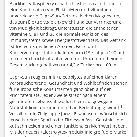
Blackberry-Raspberry erhältlich, ist es das erste durch
eine Kombination von Elektrolyten und Vitaminen
angereicherte Capri-Sun-Getränk. Neben Magnesium,
das zum Elektrolytgleichgewicht und zur Verringerung
von Müdigkeit beiträgt, unterstützen die enthaltenen
Vitamine C, B1 und B6 die normale Funktion des
Immunsystems sowie Energiestoffwechsels. Das Getränk
ist frei von künstlichen Aromen, Farb- und
Konservierungsstoffen, kalorienarm (18 kcal pro 100 ml)
bei einem Fruchtsaftanteil von fünf Prozent und einem
Gesamtzuckergehalt von nur 4,2 g Zucker pro 100 ml.
Capri-Sun reagiert mit +Electrolytes auf einen klaren
Verbrauchertrend: Gesundheit und Wohlbefinden stehen
für europäische Konsumenten ganz oben auf der
Prioritätenliste. Jeder Zweite strebt nach einem
gesünderen Lebensstil, wodurch ein ausgewogener
1
Nährstoffkonsum zunehmend an Bedeutung gewinnt.
Vor allem die Zielgruppe junge Erwachsene wünscht sich
jenseits reiner Sport- oder Fitnessanlässe Getränke, die
gut schmecken und einen funktionalen Mehrwert haben.
Mit der neuen +Electrolytes-Produktlinie greift die Marke