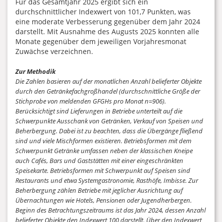
Für das Gesamtjahr 2025 ergibt sich ein
durchschnittlicher Indexwert von 101,7 Punkten, was
eine moderate Verbesserung gegenüber dem Jahr 2024
darstellt. Mit Ausnahme des Augusts 2025 konnten alle
Monate gegenüber dem jeweiligen Vorjahresmonat
Zuwächse verzeichnen.
Zur Methodik
Die Zahlen basieren auf der monatlichen Anzahl belieferter Objekte
durch den Getränkefachgroßhandel (durchschnittliche Größe der
Stichprobe von meldenden GFGHs pro Monat n=906).
Berücksichtigt sind Lieferungen in Betriebe unterteilt auf die
Schwerpunkte Ausschank von Getränken, Verkauf von Speisen und
Beherbergung. Dabei ist zu beachten, dass die Übergänge fließend
sind und viele Mischformen existieren. Betriebsformen mit dem
Schwerpunkt Getränke umfassen neben der klassischen Kneipe
auch Cafés, Bars und Gaststätten mit einer eingeschränkten
Speisekarte. Betriebsformen mit Schwerpunkt auf Speisen sind
Restaurants und etwa Systemgastronomie, Rasthöfe, Imbisse. Zur
Beherbergung zählen Betriebe mit jeglicher Ausrichtung auf
Übernachtungen wie Hotels, Pensionen oder Jugendherbergen.
Beginn des Betrachtungszeitraums ist das Jahr 2024, dessen Anzahl
belieferter Objekte den Indexwert 100 darstellt. Über den Indexwert