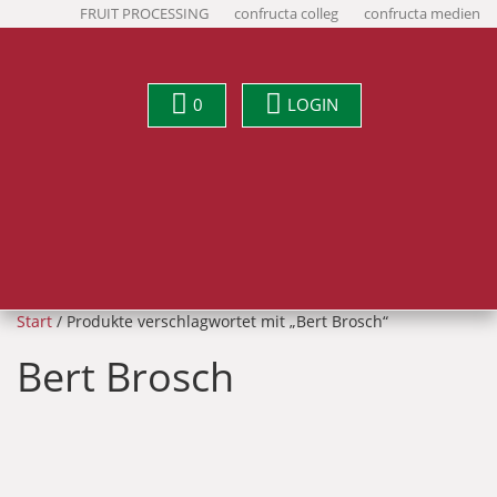
FRUIT PROCESSING
confructa colleg
confructa medien
0
LOGIN
Start
/ Produkte verschlagwortet mit „Bert Brosch“
Bert Brosch