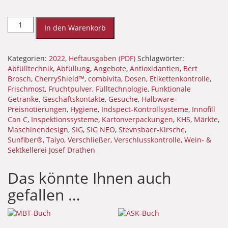
FLÜSSIGES
OBST
In den Warenkorb
2-
2022
(PDF)
Kategorien:
2022
,
Heftausgaben (PDF)
Schlagwörter:
Menge
Abfülltechnik
,
Abfüllung
,
Angebote
,
Antioxidantien
,
Bert
Brosch
,
CherryShield™
,
combivita
,
Dosen
,
Etikettenkontrolle
,
Frischmost
,
Fruchtpulver
,
Fülltechnologie
,
Funktionale
Getränke
,
Geschäftskontakte
,
Gesuche
,
Halbware-
Preisnotierungen
,
Hygiene
,
Indspect-Kontrollsysteme
,
Innofill
Can C
,
Inspektionssysteme
,
Kartonverpackungen
,
KHS
,
Märkte
,
Maschinendesign
,
SIG
,
SIG NEO
,
Stevnsbaer-Kirsche
,
Sunfiber®
,
Taiyo
,
Verschließer
,
Verschlusskontrolle
,
Wein- &
Sektkellerei Josef Drathen
Das könnte Ihnen auch
gefallen …