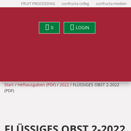
FRUIT PROCESSING
confructa colleg
confructa medien
0
LOGIN
Start
/
Heftausgaben (PDF)
/
2022
/ FLÜSSIGES OBST 2-2022
(PDF)
FLÜSSIGES OBST 2-2022