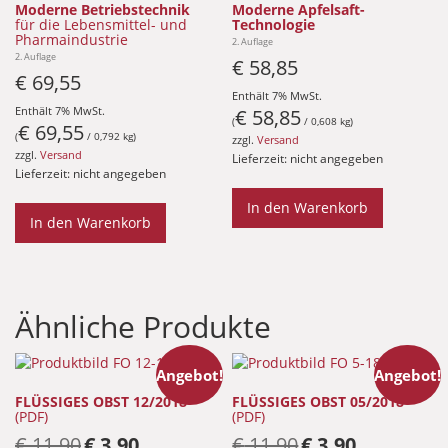
Moderne Betriebstechnik
Moderne Apfelsaft-
für die Lebensmittel- und
Technologie
Pharmaindustrie
2. Auflage
2. Auflage
€
58,85
€
69,55
Enthält 7% MwSt.
Enthält 7% MwSt.
€
58,85
(
/ 0,608 kg)
€
69,55
(
/ 0,792 kg)
zzgl.
Versand
zzgl.
Versand
Lieferzeit: nicht angegeben
Lieferzeit: nicht angegeben
In den Warenkorb
In den Warenkorb
Ähnliche Produkte
Angebot!
Angebot!
FLÜSSIGES OBST 12/2018
FLÜSSIGES OBST 05/2018
(PDF)
(PDF)
Ursprünglicher
Aktueller
Ursprünglicher
Aktueller
€
11,90
€
3,90
€
11,90
€
3,90