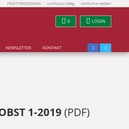
FRUIT PROCESSING
confructa colleg
confructa medien
0
LOGIN
NEWSLETTER
KONTAKT
OBST 1-2019
(PDF)