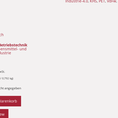
Industrie-4.0
,
KHS
,
PET
,
VdFw
etriebstechnik
bensmittel- und
ustrie
wSt.
/ 0,792 kg)
nicht angegeben
Warenkorb
iew