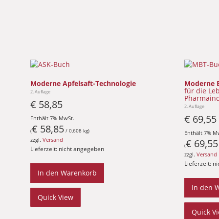
Moderne Apfelsaft-Technologie
Moderne B
für die Le
2. Auflage
Pharmaind
€
58,85
2. Auflage
€
69,55
Enthält 7% MwSt.
€
58,85
(
/ 0,608 kg)
Enthält 7% M
zzgl.
Versand
€
69,55
(
Lieferzeit: nicht angegeben
zzgl.
Versand
Lieferzeit: 
In den Warenkorb
In den 
Quick View
Quick V