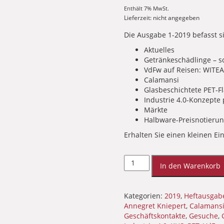
Enthält 7% MwSt.
Lieferzeit: nicht angegeben
Die Ausgabe 1-2019 befasst 
Aktuelles
Getränkeschädlinge – s
VdFw auf Reisen: WITEA
Calamansi
Glasbeschichtete PET-F
Industrie 4.0-Konzepte
Märkte
Halbware-Preisnotieru
Erhalten Sie einen kleinen Ei
FLÜSSIGES
OBST
In den Warenkorb
1-
2019
(PDF)
Kategorien:
2019
,
Heftausgab
[Digital]
Annegret Kniepert
,
Calamans
Menge
Geschäftskontakte
,
Gesuche
,