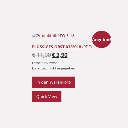
Angebot!
FLÜSSIGES OBST 03/2018
(PDF)
Ursprünglicher
Aktueller
€
11,90
€
3,90
Preis
Preis
war:
ist:
Enthält 7% MwSt.
€ 11,90
€ 3,90.
Lieferzeit: nicht angegeben
In den Warenkorb
Quick View