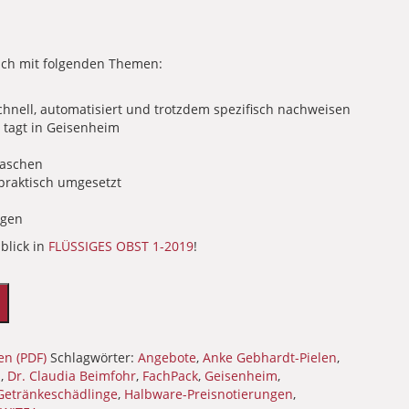
sich mit folgenden Themen:
chnell, automatisiert und trotzdem spezifisch nachweisen
 tagt in Geisenheim
laschen
 praktisch umgesetzt
ngen
nblick in
FLÜSSIGES OBST 1-2019
!
en (PDF)
Schlagwörter:
Angebote
,
Anke Gebhardt-Pielen
,
i
,
Dr. Claudia Beimfohr
,
FachPack
,
Geisenheim
,
Getränkeschädlinge
,
Halbware-Preisnotierungen
,