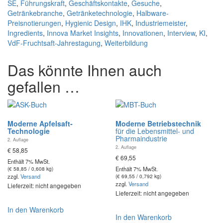
SE
,
Führungskraft
,
Geschäftskontakte
,
Gesuche
,
Getränkebranche
,
Getränketechnologie
,
Halbware-
Preisnotierungen
,
Hygienic Design
,
IHK
,
Industriemeister
,
Ingredients
,
Innova Market Insights
,
Innovationen
,
Interview
,
KI
,
VdF-Fruchtsaft-Jahrestagung
,
Weiterbildung
Das könnte Ihnen auch
gefallen …
Moderne Apfelsaft-
Moderne Betriebstechnik
Technologie
für die Lebensmittel- und
Pharmaindustrie
2. Auflage
2. Auflage
€
58,85
€
69,55
Enthält 7% MwSt.
Enthält 7% MwSt.
(
€
58,85
/ 0,608 kg)
zzgl.
Versand
(
€
69,55
/ 0,792 kg)
zzgl.
Versand
Lieferzeit: nicht angegeben
Lieferzeit: nicht angegeben
In den Warenkorb
In den Warenkorb