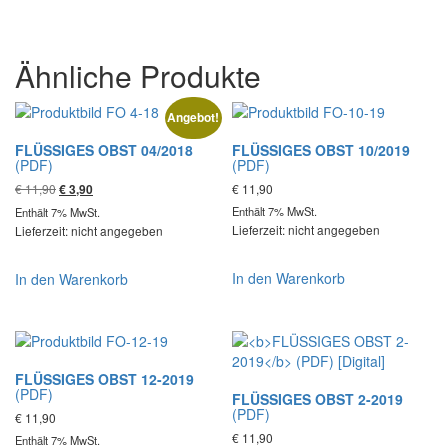
Ähnliche Produkte
Angebot!
FLÜSSIGES OBST 04/2018
FLÜSSIGES OBST 10/2019
(PDF)
(PDF)
Ursprünglicher
Aktueller
€
11,90
€
11,90
€
3,90
Preis
Preis
Enthält 7% MwSt.
Enthält 7% MwSt.
war:
ist:
Lieferzeit: nicht angegeben
Lieferzeit: nicht angegeben
€ 11,90
€ 3,90.
In den Warenkorb
In den Warenkorb
FLÜSSIGES OBST 12-2019
(PDF)
FLÜSSIGES OBST 2-2019
(PDF)
€
11,90
€
11,90
Enthält 7% MwSt.