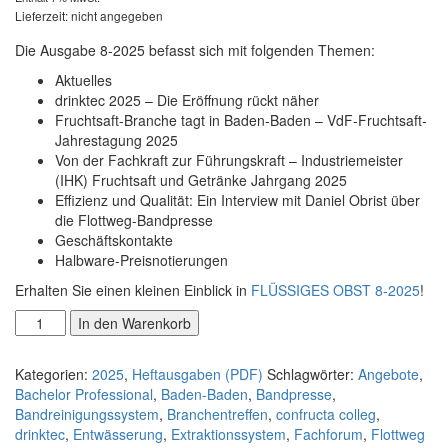
Lieferzeit: nicht angegeben
Die Ausgabe 8-2025 befasst sich mit folgenden Themen:
Aktuelles
drinktec 2025 – Die Eröffnung rückt näher
Fruchtsaft-Branche tagt in Baden-Baden – VdF-Fruchtsaft-
Jahrestagung 2025
Von der Fachkraft zur Führungskraft – Industriemeister
(IHK) Fruchtsaft und Getränke Jahrgang 2025
Effizienz und Qualität: Ein Interview mit Daniel Obrist über
die Flottweg-Bandpresse
Geschäftskontakte
Halbware-Preisnotierungen
Erhalten Sie einen kleinen Einblick in
FLÜSSIGES OBST 8-2025
!
FLÜSSIGES
In den Warenkorb
OBST
8-
Kategorien:
2025
,
Heftausgaben (PDF)
Schlagwörter:
Angebote
,
2025
Bachelor Professional
,
Baden-Baden
,
Bandpresse
,
(PDF)
Bandreinigungssystem
,
Branchentreffen
,
confructa colleg
,
Menge
drinktec
,
Entwässerung
,
Extraktionssystem
,
Fachforum
,
Flottweg