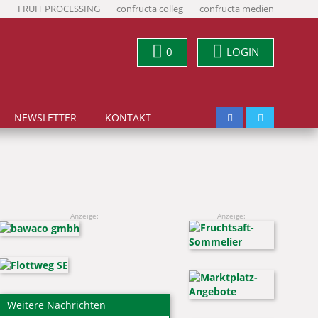
FRUIT PROCESSING
confructa colleg
confructa medien
0
LOGIN
NEWSLETTER
KONTAKT
Anzeige:
Anzeige:
Weitere Nachrichten