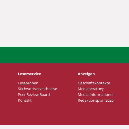
Leserservice
Anzeigen
Leseproben
Geschäftskontakte
Stichwortverzeichnisse
Mediaberatung
Peer Review Board
Media-Informationen
Kontakt
Redaktionsplan 2026