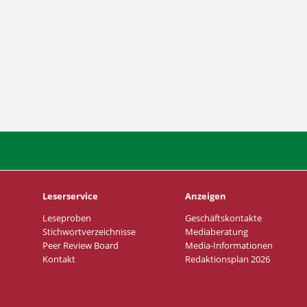
Leserservice
Anzeigen
Leseproben
Geschäftskontakte
Stichwortverzeichnisse
Mediaberatung
Peer Review Board
Media-Informationen
Kontakt
Redaktionsplan 2026