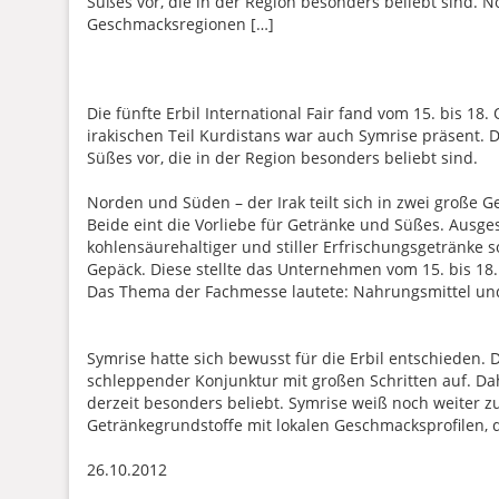
Süßes vor, die in der Region besonders beliebt sind. No
Geschmacksregionen […]
Die fünfte Erbil International Fair fand vom 15. bis 18
irakischen Teil Kurdistans war auch Symrise präsent.
Süßes vor, die in der Region besonders beliebt sind.
Norden und Süden – der Irak teilt sich in zwei große
Beide eint die Vorliebe für Getränke und Süßes. Ausges
kohlensäurehaltiger und stiller Erfrischungsgetränk
Gepäck. Diese stellte das Unternehmen vom 15. bis 18. 
Das Thema der Fachmesse lautete: Nahrungsmittel un
Symrise hatte sich bewusst für die Erbil entschieden.
schleppender Konjunktur mit großen Schritten auf. 
derzeit besonders beliebt. Symrise weiß noch weiter 
Getränkegrundstoffe mit lokalen Geschmacksprofilen, d
26.10.2012