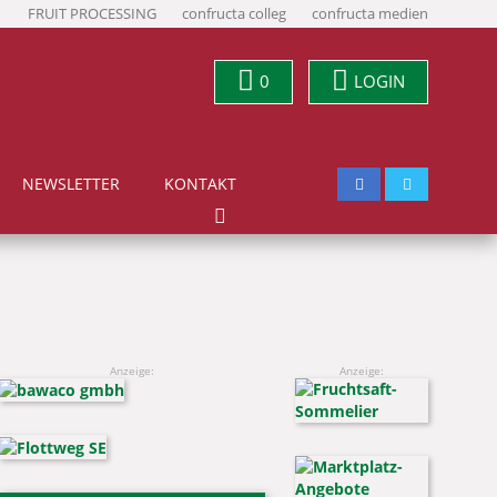
FRUIT PROCESSING
confructa colleg
confructa medien
0
LOGIN
NEWSLETTER
KONTAKT
Anzeige:
Anzeige: