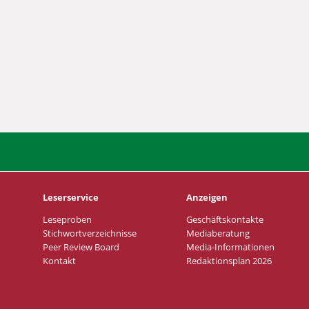
Leserservice
Anzeigen
Leseproben
Geschäftskontakte
Stichwortverzeichnisse
Mediaberatung
Peer Review Board
Media-Informationen
Kontakt
Redaktionsplan 2026