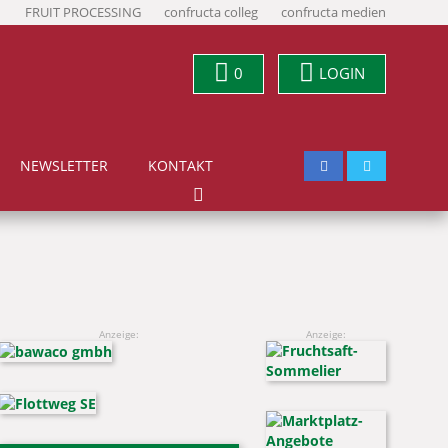
FRUIT PROCESSING
confructa colleg
confructa medien
0
LOGIN
NEWSLETTER
KONTAKT
Anzeige:
Anzeige: