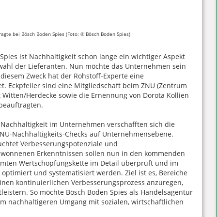
ragte bei Bösch Boden Spies (Foto: © Bösch Boden Spies)
ies ist Nachhaltigkeit schon lange ein wichtiger Aspekt
wahl der Lieferanten. Nun möchte das Unternehmen sein
diesem Zweck hat der Rohstoff-Experte eine
et. Eckpfeiler sind eine Mitgliedschaft beim ZNU (Zentrum
 Witten/Herdecke sowie die Ernennung von Dorota Kollien
beauftragten.
 Nachhaltigkeit im Unternehmen verschafften sich die
 ZNU-Nachhaltigkeits-Checks auf Unternehmensebene.
leuchtet Verbesserungspotenziale und
ewonnenen Erkenntnissen sollen nun in den kommenden
mten Wertschöpfungskette im Detail überprüft und im
ptimiert und systematisiert werden. Ziel ist es, Bereiche
 einen kontinuierlichen Verbesserungsprozess anzuregen,
leistern. So möchte Bösch Boden Spies als Handelsagentur
 nachhaltigeren Umgang mit sozialen, wirtschaftlichen